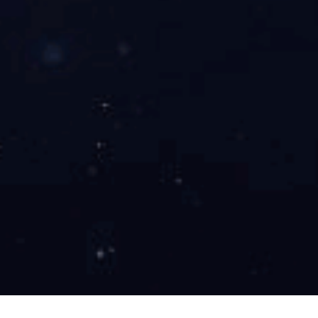
季后赛对阵形势：西部格局巨变
#2
1小时前 · 赛事分析
新秀赛季表现：谁是年度最佳新秀？
#3
3小时前 · 球员百科
球队百科
皇家马德里 CF
查看详情
曼彻斯特城 FC
查看详情