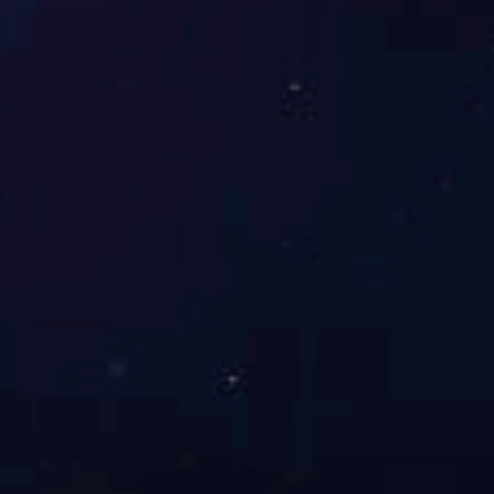
CBA赛季动态
欧洲篮球联赛
NBA专区
更多
詹姆斯新纪录：历史得分王再次刷新
#1
15分钟前 · 深度报道